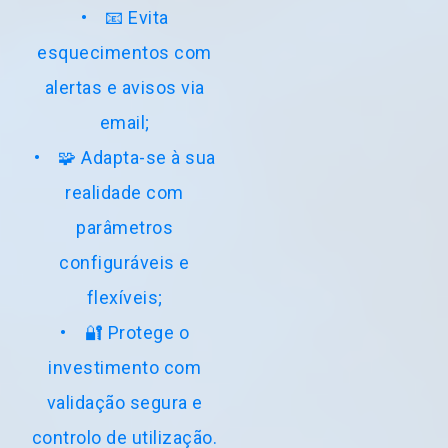
• 📧 Evita
esquecimentos com
alertas e avisos via
email;
• 🧩 Adapta-se à sua
Quando não tiver efetuado o planeamento da
realidade com
escala (desde que ative a opção de ser
notificado)
parâmetros
configuráveis e
flexíveis;
• 🔐 Protege o
investimento com
validação segura e
Lembra ao escalador que determinado militar
controlo de utilização.