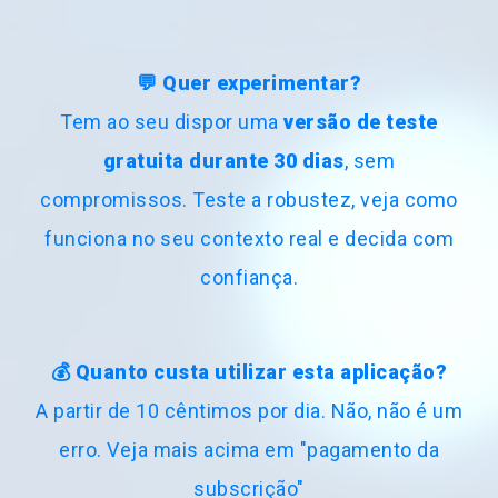
irá iniciar férias dentro de 5 dias
💬 Quer experimentar?
Tem ao seu dispor uma
versão de teste
gratuita durante 30 dias
, sem
compromissos. Teste a robustez, veja como
Lembra ao escalador que a escala está por
funciona no seu contexto real e decida com
planear
confiança.
💰 Quanto custa utilizar esta aplicação?
A partir de 10 cêntimos por dia. Não, não é um
erro. Veja mais acima em "pagamento da
Quando um nova
subscrição"