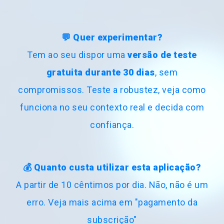
irá iniciar férias dentro de 5 dias
💬 Quer experimentar?
Tem ao seu dispor uma
versão de teste
gratuita durante 30 dias
, sem
compromissos. Teste a robustez, veja como
Lembra ao escalador que a escala está por
funciona no seu contexto real e decida com
planear
confiança.
💰 Quanto custa utilizar esta aplicação?
A partir de 10 cêntimos por dia. Não, não é um
erro. Veja mais acima em "pagamento da
Quando um nova
subscrição"