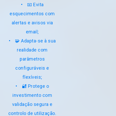
• 📧 Evita
esquecimentos com
alertas e avisos via
email;
• 🧩 Adapta-se à sua
Quando não tiver efetuado o planeamento da
realidade com
escala (desde que ative a opção de ser
notificado)
parâmetros
configuráveis e
flexíveis;
• 🔐 Protege o
investimento com
validação segura e
Lembra ao escalador que determinado militar
controlo de utilização.